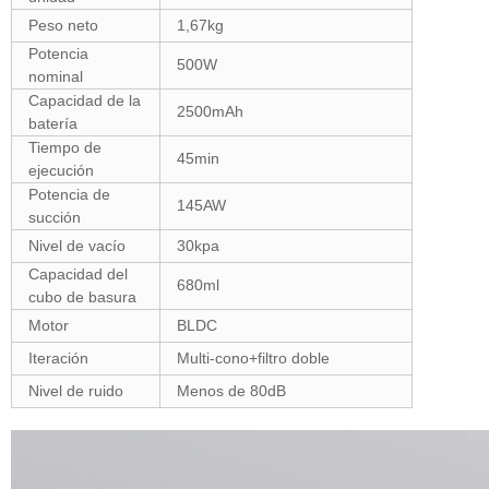
Peso neto
1,67kg
Potencia
500W
nominal
Capacidad de la
2500mAh
batería
Tiempo de
45min
ejecución
Potencia de
145AW
succión
Nivel de vacío
30kpa
Capacidad del
680ml
cubo de basura
Motor
BLDC
Iteración
Multi-cono+filtro doble
Nivel de ruido
Menos de 80dB