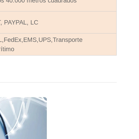
s 40.000 metros cuadrados
, PAYPAL, LC
,FedEx,EMS,UPS,Transporte
ítimo