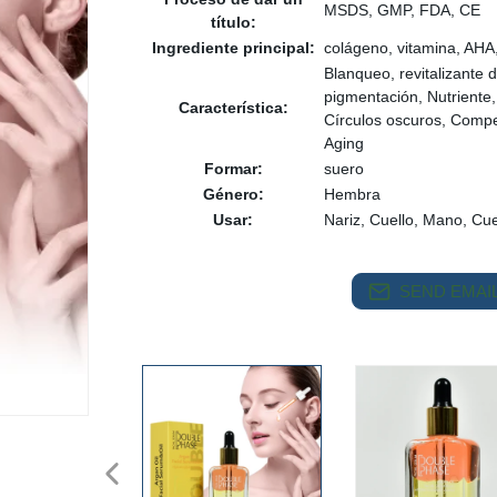
MSDS, GMP, FDA, CE
título:
Ingrediente principal:
colágeno, vitamina, AHA,
Blanqueo, revitalizante d
pigmentación, Nutriente,
Característica:
Círculos oscuros, Compe
Aging
Formar:
suero
Género:
Hembra
Usar:
Nariz, Cuello, Mano, Cu
SEND EMAIL