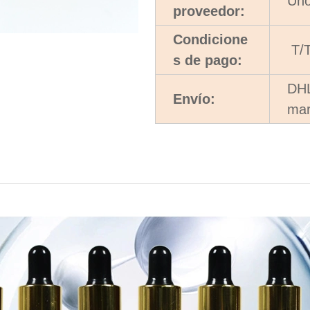
Uno
proveedor:
Condicione
T/T
s de pago:
DHL
Envío:
mar