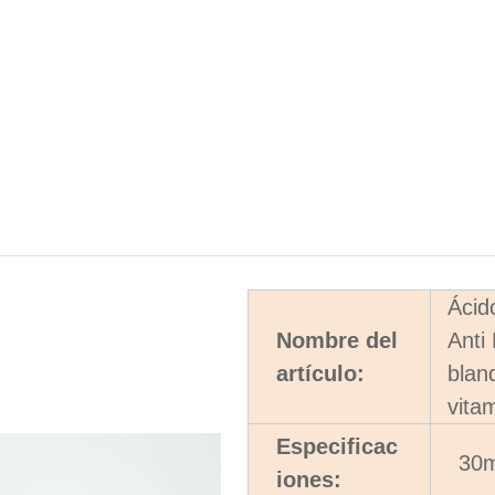
Ácid
Nombre del
Anti
artículo:
blan
vita
Especificac
30m
iones: