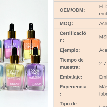
El 
OEM/ODM:
emb
MOQ:
Ace
Certificació
MS
n:
Ejemplo:
Ace
Tiempo de
2-7
muestra:
Embalaje:
Emb
Experiencia
Más
:
fab
Tipo de