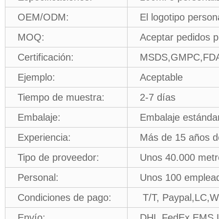
OEM/ODM:
El logotipo person
MOQ:
Aceptar pedidos 
Certificación:
MSDS,GMPC,FDA
Ejemplo:
Aceptable
Tiempo de muestra:
2-7 días
Embalaje:
Embalaje estándar
Experiencia:
Más de 15 años de
Tipo de proveedor:
Unos 40.000 metr
Personal:
Unos 100 emple
Condiciones de pago:
T/T, Paypal,LC,W
Envío:
DHL,FedEx,EMS,U