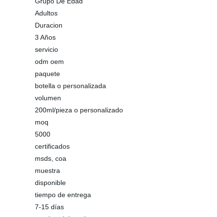
Grupo De Edad
Adultos
Duracion
3 Años
servicio
odm oem
paquete
botella o personalizada
volumen
200ml/pieza o personalizado
moq
5000
certificados
msds, coa
muestra
disponible
tiempo de entrega
7-15 días