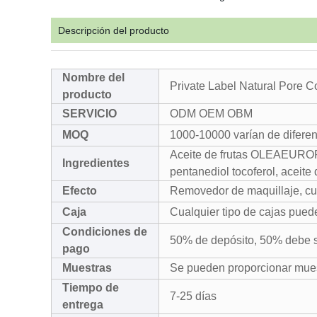
Descripción del producto
Nombre del
Private Label Natural Pore Co
producto
SERVICIO
ODM OEM OBM
MOQ
1000-10000 varían de diferent
Aceite de frutas OLEAEUROPAEA
Ingredientes
pentanediol tocoferol, aceite 
Efecto
Removedor de maquillaje, cui
Caja
Cualquier tipo de cajas pued
Condiciones de
50% de depósito, 50% debe s
pago
Muestras
Se pueden proporcionar muest
Tiempo de
7-25 días
entrega