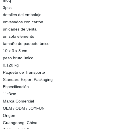
moq
3pcs
detalles del embalaje
envasados con cartón
unidades de venta
un solo elemento
tamaño de paquete único
10 x 3 x 3 cm
peso bruto único
0,120 kg
Paquete de Transporte
Standard Export Packaging
Especificación
11*3cm
Marca Comercial
OEM / ODM / JOYFUN
Origen
Guangdong, China