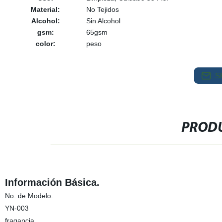
Material:
No Tejidos
Alcohol:
Sin Alcohol
gsm:
65gsm
color:
peso
S
PRODU
Información Básica.
No. de Modelo.
YN-003
fragancia