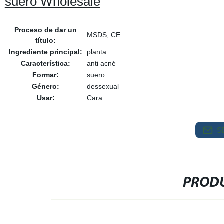
suero Wholesale
Proceso de dar un
MSDS, CE
título:
Ingrediente principal:
planta
Característica:
anti acné
Formar:
suero
Género:
dessexual
Usar:
Cara
S
PRODU